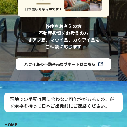
移住をお考えの方
不動産投資をお考えの方
オアフ島、マウイ島、カウアイ島も
ご相談に応じます
ハワイ島の不動産売買サポートはこちら
現地での手配は間に合わない可能性があるため、必
ず余裕を持って
日本ご出発前にご連絡ください
。
˝
HOME