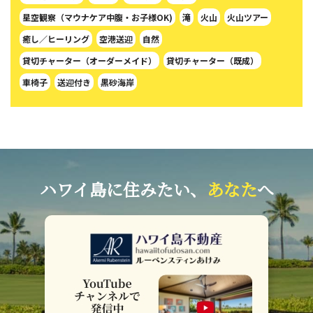
星空観察（マウナケア中腹・お子様OK)
滝
火山
火山ツアー
癒し／ヒーリング
空港送迎
自然
貸切チャーター（オーダーメイド）
貸切チャーター（既成）
車椅子
送迎付き
黒砂海岸
ハワイ島に住みたい、
あなた
へ