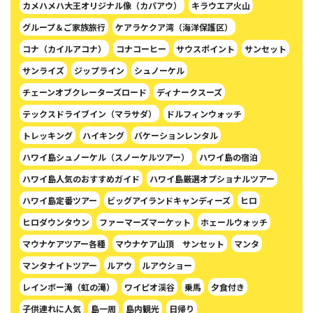
カメハメハ大王オリジナル像（カパアウ）
キラウエア火山
グループ＆ご家族旅行
ケアラケクア湾（海洋保護区）
コナ（カイルアコナ）
コナコーヒー
サウスポイント
サンセット
サンライズ
ジップライン
シュノーケル
チェーンオブクレーターズロード
ディナークスーズ
テックスドライブイン（マラサダ）
ドルフィンウォッチ
トレッキング
ハイキング
バケーションレンタル
ハワイ島シュノーケル（スノーケルツアー）
ハワイ島の宿泊
ハワイ島人気のおすすめガイド
ハワイ島厳選オプショナルツアー
ハワイ島定番ツアー
ビッグアイランドキャンディーズ
ヒロ
ヒロダウンタウン
ファーマーズマーケット
ホェールウォッチ
マウナケアツアー各種
マウナケア山頂 サンセット
マンタ
マンタナイトツアー
ルアウ
ルアウショー
レインボー滝（虹の滝）
ワイピオ渓谷
乗馬
夕食付き
子供連れに人気
島一周
島内観光
日帰り