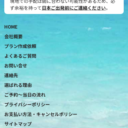
現地での手配は間に合わない可能性があるため、必
ず余裕を持って
日本ご出発前にご連絡ください
。
˝
HOME
会社概要
プラン作成依頼
よくあるご質問
お問い合せ
連絡先
選ばれる理由
ご予約〜当日の流れ
プライバシーポリシー
お支払い方法・キャンセルポリシー
サイトマップ