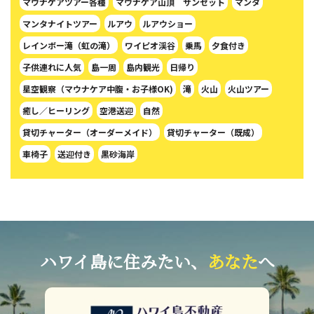
マウナケアツアー各種
マウナケア山頂 サンセット
マンタ
マンタナイトツアー
ルアウ
ルアウショー
レインボー滝（虹の滝）
ワイピオ渓谷
乗馬
夕食付き
子供連れに人気
島一周
島内観光
日帰り
星空観察（マウナケア中腹・お子様OK)
滝
火山
火山ツアー
癒し／ヒーリング
空港送迎
自然
貸切チャーター（オーダーメイド）
貸切チャーター（既成）
車椅子
送迎付き
黒砂海岸
ハワイ島に住みたい、
あなた
へ