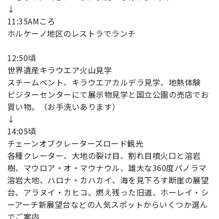
↓
11:35AMころ
ホルケーノ地区のレストラでランチ
12:50頃
世界遺産キラウエア火山見学
スチームベント、キラウエアカルデラ見学、地熱体験
ビジターセンターにて展示物見学と国立公園の売店でお
買い物。（お手洗いあります）
↓
14:05頃
チェーンオブクレーターズロード観光
各種クレーター、大地の裂け目、割れ目噴火口と溶岩
樹、マウロア・オ・マウナウル、雄大な360度パノラマ
溶岩大地、ハロナ・カハカイ、海を見下ろす断崖の展望
台、アラヌイ・カヒコ、燃え残った旧道、ホーレイ・シ
ーアーチ新展望台などの人気スポットからいくつか選ん
でご案内