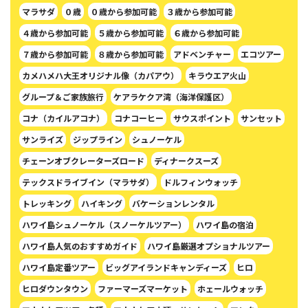
マラサダ
０歳
０歳から参加可能
３歳から参加可能
４歳から参加可能
５歳から参加可能
６歳から参加可能
７歳から参加可能
８歳から参加可能
アドベンチャー
エコツアー
カメハメハ大王オリジナル像（カパアウ）
キラウエア火山
グループ＆ご家族旅行
ケアラケクア湾（海洋保護区）
コナ（カイルアコナ）
コナコーヒー
サウスポイント
サンセット
サンライズ
ジップライン
シュノーケル
チェーンオブクレーターズロード
ディナークスーズ
テックスドライブイン（マラサダ）
ドルフィンウォッチ
トレッキング
ハイキング
バケーションレンタル
ハワイ島シュノーケル（スノーケルツアー）
ハワイ島の宿泊
ハワイ島人気のおすすめガイド
ハワイ島厳選オプショナルツアー
ハワイ島定番ツアー
ビッグアイランドキャンディーズ
ヒロ
ヒロダウンタウン
ファーマーズマーケット
ホェールウォッチ