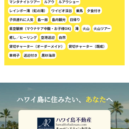
マンタナイトツアー
ルアウ
ルアウショー
レインボー滝（虹の滝）
ワイピオ渓谷
乗馬
夕食付き
子供連れに人気
島一周
島内観光
日帰り
星空観察（マウナケア中腹・お子様OK)
滝
火山
火山ツアー
癒し／ヒーリング
空港送迎
自然
貸切チャーター（オーダーメイド）
貸切チャーター（既成）
車椅子
送迎付き
黒砂海岸
ハワイ島に住みたい、
あなた
へ