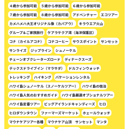
４歳から参加可能
５歳から参加可能
６歳から参加可能
７歳から参加可能
８歳から参加可能
アドベンチャー
エコツアー
カメハメハ大王オリジナル像（カパアウ）
キラウエア火山
グループ＆ご家族旅行
ケアラケクア湾（海洋保護区）
コナ（カイルアコナ）
コナコーヒー
サウスポイント
サンセット
サンライズ
ジップライン
シュノーケル
チェーンオブクレーターズロード
ディナークスーズ
テックスドライブイン（マラサダ）
ドルフィンウォッチ
トレッキング
ハイキング
バケーションレンタル
ハワイ島シュノーケル（スノーケルツアー）
ハワイ島の宿泊
ハワイ島人気のおすすめガイド
ハワイ島厳選オプショナルツアー
ハワイ島定番ツアー
ビッグアイランドキャンディーズ
ヒロ
ヒロダウンタウン
ファーマーズマーケット
ホェールウォッチ
マウナケアツアー各種
マウナケア山頂 サンセット
マンタ