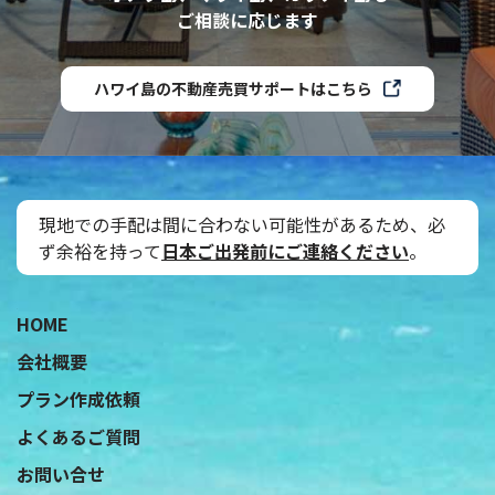
ご相談に応じます
ハワイ島の不動産売買サポートはこちら
現地での手配は間に合わない可能性があるため、必
ず余裕を持って
日本ご出発前にご連絡ください
。
˝
HOME
会社概要
プラン作成依頼
よくあるご質問
お問い合せ