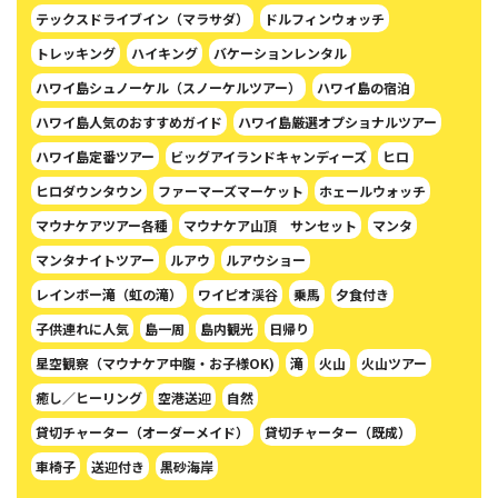
テックスドライブイン（マラサダ）
ドルフィンウォッチ
トレッキング
ハイキング
バケーションレンタル
ハワイ島シュノーケル（スノーケルツアー）
ハワイ島の宿泊
ハワイ島人気のおすすめガイド
ハワイ島厳選オプショナルツアー
ハワイ島定番ツアー
ビッグアイランドキャンディーズ
ヒロ
ヒロダウンタウン
ファーマーズマーケット
ホェールウォッチ
マウナケアツアー各種
マウナケア山頂 サンセット
マンタ
マンタナイトツアー
ルアウ
ルアウショー
レインボー滝（虹の滝）
ワイピオ渓谷
乗馬
夕食付き
子供連れに人気
島一周
島内観光
日帰り
星空観察（マウナケア中腹・お子様OK)
滝
火山
火山ツアー
癒し／ヒーリング
空港送迎
自然
貸切チャーター（オーダーメイド）
貸切チャーター（既成）
車椅子
送迎付き
黒砂海岸