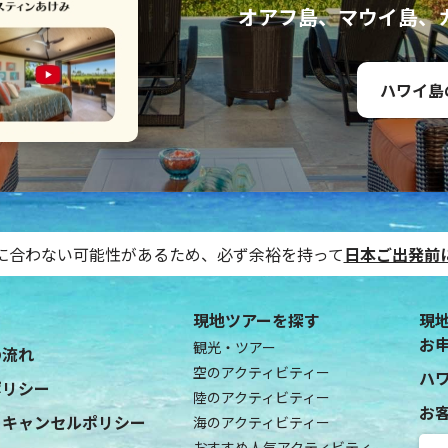
オアフ島、マウイ島、
ハワイ島
に合わない可能性があるため、必ず余裕を持って
日本ご出発前
現地ツアーを探す
現
お
観光・ツアー
の流れ
空のアクティビティー
ハ
ポリシー
陸のアクティビティー
お
・キャンセルポリシー
海のアクティビティー
おすすめ人気アクティビティ