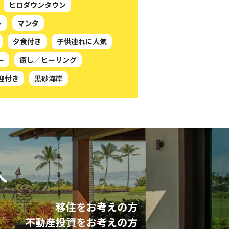
ヒロダウンタウン
ト
マンタ
夕食付き
子供連れに人気
ー
癒し／ヒーリング
迎付き
黒砂海岸
へ
移住をお考えの方
不動産投資をお考えの方