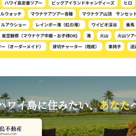
ハワイ島定番ツアー
ビッグアイランドキャンディーズ
ヒロ
ールウォッチ
マウナケアツアー各種
マウナケア山頂 サンセッ
ルアウショー
レインボー滝（虹の滝）
ワイピオ渓谷
乗馬
星空観察（マウナケア中腹・お子様OK)
滝
火山
火山ツア
ター（オーダーメイド）
貸切チャーター（既成）
車椅子
送
ハワイ島に住みたい、
あなた