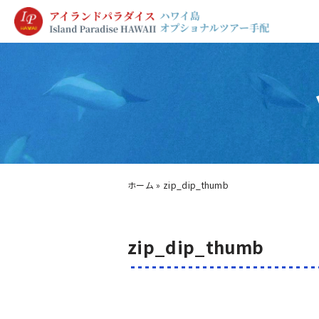
ホーム
»
zip_dip_thumb
zip_dip_thumb