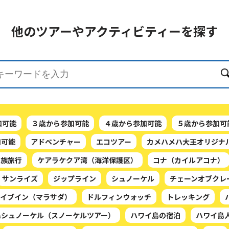
他のツアーや
アクティビティーを探す
加可能
３歳から参加可能
４歳から参加可能
５歳から参加可
加可能
アドベンチャー
エコツアー
カメハメハ大王オリジナ
家族旅行
ケアラケクア湾（海洋保護区）
コナ（カイルアコナ）
サンライズ
ジップライン
シュノーケル
チェーンオブクレ
イブイン（マラサダ）
ドルフィンウォッチ
トレッキング
島シュノーケル（スノーケルツアー）
ハワイ島の宿泊
ハワイ島