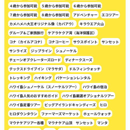
４歳から参加可能
５歳から参加可能
６歳から参加可能
７歳から参加可能
８歳から参加可能
アドベンチャー
エコツアー
カメハメハ大王オリジナル像（カパアウ）
キラウエア火山
グループ＆ご家族旅行
ケアラケクア湾（海洋保護区）
コナ（カイルアコナ）
コナコーヒー
サウスポイント
サンセット
サンライズ
ジップライン
シュノーケル
チェーンオブクレーターズロード
ディナークスーズ
テックスドライブイン（マラサダ）
ドルフィンウォッチ
トレッキング
ハイキング
バケーションレンタル
ハワイ島シュノーケル（スノーケルツアー）
ハワイ島の宿泊
ハワイ島人気のおすすめガイド
ハワイ島厳選オプショナルツアー
ハワイ島定番ツアー
ビッグアイランドキャンディーズ
ヒロ
ヒロダウンタウン
ファーマーズマーケット
ホェールウォッチ
マウナケアツアー各種
マウナケア山頂 サンセット
マンタ