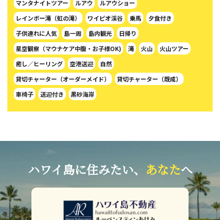
マンタナイトツアー
ルアウ
ルアウショー
レインボー滝（虹の滝）
ワイピオ渓谷
乗馬
夕食付き
子供連れに人気
島一周
島内観光
日帰り
星空観察（マウナケア中腹・お子様OK)
滝
火山
火山ツアー
癒し／ヒーリング
空港送迎
自然
貸切チャーター（オーダーメイド）
貸切チャーター（既成）
車椅子
送迎付き
黒砂海岸
ハワイ島に住みたい、
あなた
へ