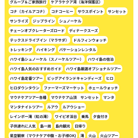
グループ＆ご家族旅行
ケアラケクア湾（海洋保護区）
コナ（カイルアコナ）
コナコーヒー
サウスポイント
サンセット
サンライズ
ジップライン
シュノーケル
チェーンオブクレーターズロード
ディナークスーズ
テックスドライブイン（マラサダ）
ドルフィンウォッチ
トレッキング
ハイキング
バケーションレンタル
ハワイ島シュノーケル（スノーケルツアー）
ハワイ島の宿泊
ハワイ島人気のおすすめガイド
ハワイ島厳選オプショナルツアー
ハワイ島定番ツアー
ビッグアイランドキャンディーズ
ヒロ
ヒロダウンタウン
ファーマーズマーケット
ホェールウォッチ
マウナケアツアー各種
マウナケア山頂 サンセット
マンタ
マンタナイトツアー
ルアウ
ルアウショー
レインボー滝（虹の滝）
ワイピオ渓谷
乗馬
夕食付き
子供連れに人気
島一周
島内観光
日帰り
星空観察（マウナケア中腹・お子様OK)
滝
火山
火山ツアー