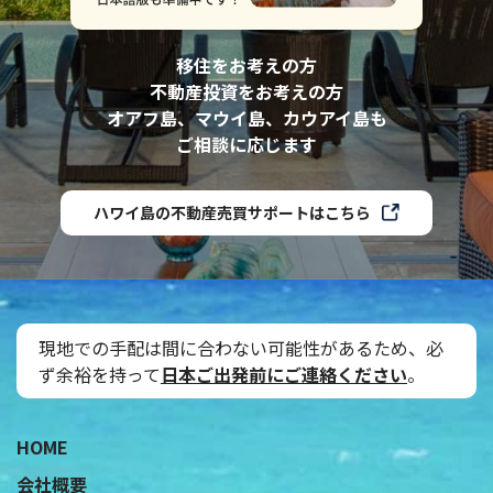
移住をお考えの方
不動産投資をお考えの方
オアフ島、マウイ島、カウアイ島も
ご相談に応じます
ハワイ島の不動産売買サポートはこちら
現地での手配は間に合わない可能性があるため、必
ず余裕を持って
日本ご出発前にご連絡ください
。
˝
HOME
会社概要