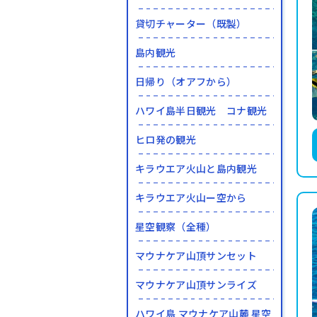
貸切チャーター（既製）
島内観光
日帰り（オアフから）
ハワイ島半日観光 コナ観光
ヒロ発の観光
キラウエア火山と島内観光
キラウエア火山ー空から
星空観察（全種）
マウナケア山頂サンセット
マウナケア山頂サンライズ
ハワイ島 マウナケア山麓 星空