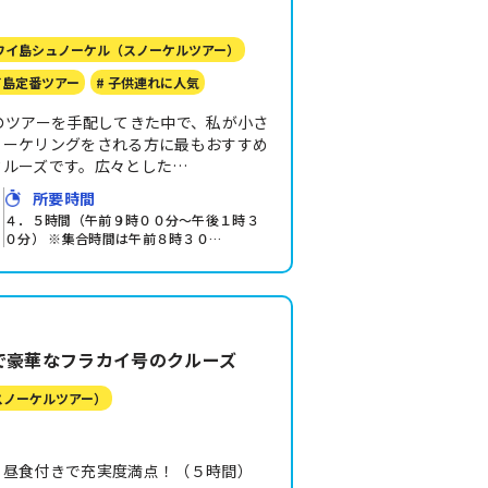
ハワイ島シュノーケル（スノーケルツアー）
イ島定番ツアー
# 子供連れに人気
のツアーを手配してきた中で、私が小さ
ノーケリングをされる方に最もおすすめ
クルーズです。広々とした…
所要時間
４．５時間（午前９時００分～午後１時３
０分） ※集合時間は午前８時３０…
で豪華なフラカイ号のクルーズ
スノーケルツアー）
、昼食付きで充実度満点！（５時間）