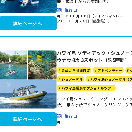
●７歳以上からご参加可能
催行日
毎日 ※１０月１０日（アイアンマンレー
ス）、１１月２６日（感謝祭）、１…
詳細ページへ
ハワイ島 ゾディアック・シュノー
ウナウほか3スポット（約5時間）
# ５歳から参加可能
# アドベンチャー
#
# シュノーケル
# ハワイ島シュノーケル（
# ハワイ島厳選オプショナルツアー
ハワイ島シュノーケリング 「エクスペ
所） ●３ヶ所でシュノーケリング ケ
催行日
詳細ページへ
毎日