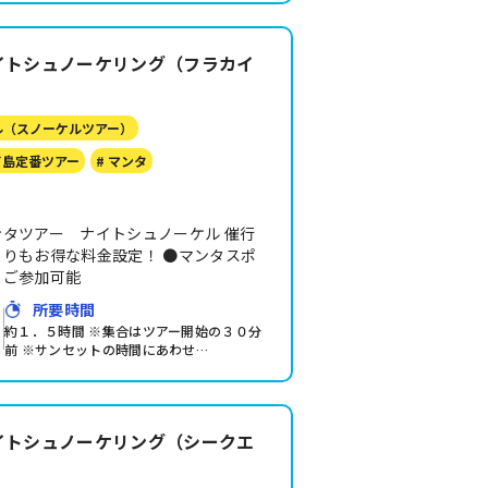
イトシュノーケリング（フラカイ
ル（スノーケルツアー）
イ島定番ツアー
# マンタ
タツアー ナイトシュノーケル 催行
りもお得な料金設定！ ●マンタスポ
らご参加可能
所要時間
約１．５時間 ※集合はツアー開始の３０分
前 ※サンセットの時間にあわせ…
イトシュノーケリング（シークエ