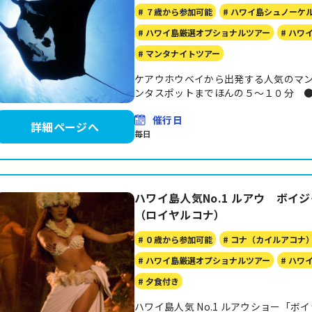
# ７歳から参加可能
# ハワイ島シュノーケ
# ハワイ島厳選オプショナルツアー
# ハワ
# マンタナイトツアー
ケアウホウベイから出発する人気のマン
ンタスポットまでほんの５～１０分 
催行日
詳細ページへ
毎日
ハワイ島人気No.1 ルアウ ボ
（ロイヤルコナ）
# ０歳から参加可能
# コナ（カイルアコナ
# ハワイ島厳選オプショナルツアー
# ハワ
# 夕食付き
ハワイ島人気 No.1 ルアウショー「