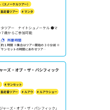
ル（スノーケルツアー）
イ島定番ツアー
# マンタ
タツアー ナイトシュノーケル ●マ
●７歳からご参加可能
所要時間
約１時間 ※集合はツアー開始の３０分前 ※
サンセットの時間にあわせツア…
イジャーズ・オブ・ザ・パシフィック
）
# サンセット
イ島定番ツアー
# ルアウ
# ルアウショー
ボイジャーズ・オブ・ザ・パシフィック」