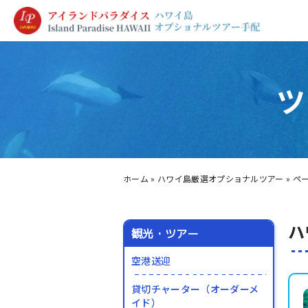
ツ
ホーム
»
ハワイ島厳選オプショナルツアー
»
ペー
ハ
観光・ツアー
空港送迎
貸切チャーター（オーダーメ
イド）