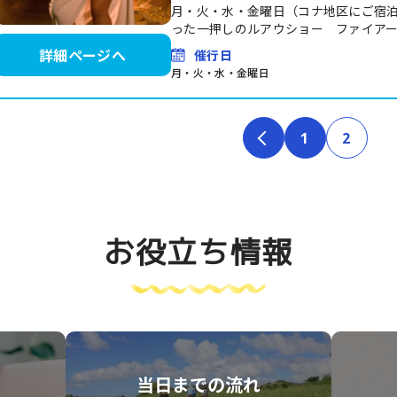
月・火・水・金曜日（コナ地区にご宿
った一押しのルアウショー ファイア
詳細ページへ
催行日
月・火・水・金曜日
1
2
お役立ち情報
当日までの流れ