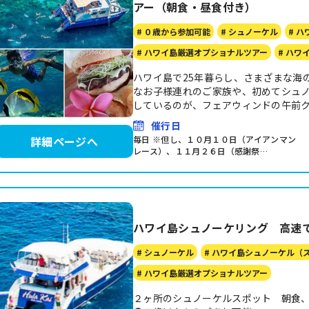
アー（朝食・昼食付き）
# ０歳から参加可能
# シュノーケル
# 
# ハワイ島厳選オプショナルツアー
# ハワ
ハワイ島で25年暮らし、さまざまな海
なお子様連れのご家族や、初めてシュ
しているのが、フェアウィンドの午前
催行日
毎日 ※但し、１０月１０日（アイアンマン
詳細ページへ
レース）、１１月２６日（感謝祭…
ハワイ島シュノーケリング 高速
# シュノーケル
# ハワイ島シュノーケル（
# ハワイ島厳選オプショナルツアー
２ヶ所のシュノーケルスポット 朝食