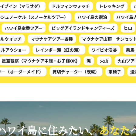
イブイン（マラサダ）
ドルフィンウォッチ
トレッキング
島シュノーケル（スノーケルツアー）
ハワイ島の宿泊
ハワイ島
ハワイ島定番ツアー
ビッグアイランドキャンディーズ
ヒロ
ールウォッチ
マウナケアツアー各種
マウナケア山頂 サンセッ
ルアウショー
レインボー滝（虹の滝）
ワイピオ渓谷
乗馬
星空観察（マウナケア中腹・お子様OK)
滝
火山
火山ツア
ター（オーダーメイド）
貸切チャーター（既成）
車椅子
送
ハワイ島に住みたい、
あなた