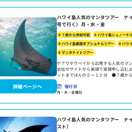
ハワイ島人気のマンタツアー ナ
号で行く）月・水・金
# ７歳から参加可能
# ハワイ島シュノーケ
# ハワイ島厳選オプショナルツアー
# ハワ
# マンタナイトツアー
ケアウホウベイから出発する人気のマン
会社のサイトから英語で直接申し込むよ
ットまでほんの５～１０分 ●７歳か
詳細ページへ
催行日
月・水・金曜日
ハワイ島人気のマンタツアー ナ
スト）