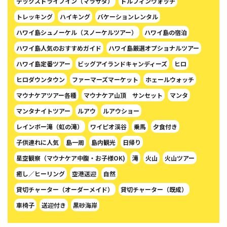
テックスドライブイン（マラサダ）
ドルフィンウォッチ
トレッキング
ハイキング
バケーションレンタル
ハワイ島シュノーケル（スノーケルツアー）
ハワイ島の宿泊
ハワイ島人気のおすすめガイド
ハワイ島厳選オプショナルツアー
ハワイ島定番ツアー
ビッグアイランドキャンディーズ
ヒロ
ヒロダウンタウン
ファーマーズマーケット
ホェールウォッチ
マウナケアツアー各種
マウナケア山頂 サンセット
マンタ
マンタナイトツアー
ルアウ
ルアウショー
レインボー滝（虹の滝）
ワイピオ渓谷
乗馬
夕食付き
子供連れに人気
島一周
島内観光
日帰り
星空観察（マウナケア中腹・お子様OK)
滝
火山
火山ツアー
癒し／ヒーリング
空港送迎
自然
貸切チャーター（オーダーメイド）
貸切チャーター（既成）
車椅子
送迎付き
黒砂海岸