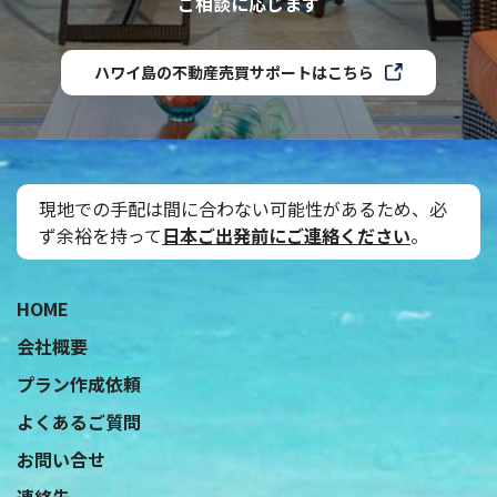
ご相談に応じます
ハワイ島の不動産売買サポートはこちら
現地での手配は間に合わない可能性があるため、必
ず余裕を持って
日本ご出発前にご連絡ください
。
˝
HOME
会社概要
プラン作成依頼
よくあるご質問
お問い合せ
連絡先