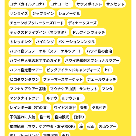
コナ（カイルアコナ）
コナコーヒー
サウスポイント
サンセット
サンライズ
ジップライン
シュノーケル
チェーンオブクレーターズロード
ディナークスーズ
テックスドライブイン（マラサダ）
ドルフィンウォッチ
トレッキング
ハイキング
バケーションレンタル
ハワイ島シュノーケル（スノーケルツアー）
ハワイ島の宿泊
ハワイ島人気のおすすめガイド
ハワイ島厳選オプショナルツアー
ハワイ島定番ツアー
ビッグアイランドキャンディーズ
ヒロ
ヒロダウンタウン
ファーマーズマーケット
ホェールウォッチ
マウナケアツアー各種
マウナケア山頂 サンセット
マンタ
マンタナイトツアー
ルアウ
ルアウショー
レインボー滝（虹の滝）
ワイピオ渓谷
乗馬
夕食付き
子供連れに人気
島一周
島内観光
日帰り
星空観察（マウナケア中腹・お子様OK)
滝
火山
火山ツアー
癒し／ヒーリング
空港送迎
自然