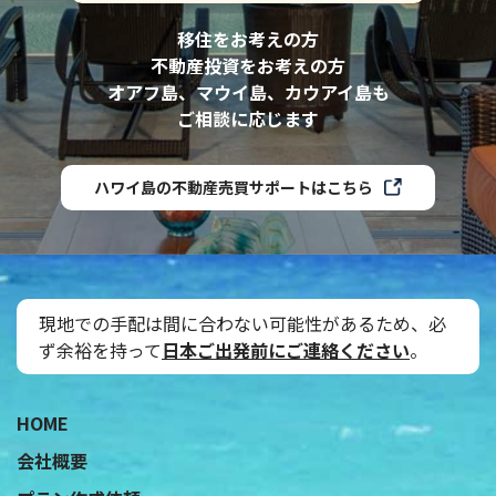
移住をお考えの方
不動産投資をお考えの方
オアフ島、マウイ島、カウアイ島も
ご相談に応じます
ハワイ島の不動産売買サポートはこちら
現地での手配は間に合わない可能性があるため、必
ず余裕を持って
日本ご出発前にご連絡ください
。
˝
HOME
会社概要