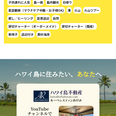
子供連れに人気
島一周
島内観光
日帰り
星空観察（マウナケア中腹・お子様OK)
滝
火山
火山ツアー
癒し／ヒーリング
空港送迎
自然
貸切チャーター（オーダーメイド）
貸切チャーター（既成）
車椅子
送迎付き
黒砂海岸
ハワイ島に住みたい、
あなた
へ