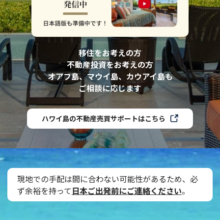
移住をお考えの方
不動産投資をお考えの方
オアフ島、マウイ島、カウアイ島も
ご相談に応じます
ハワイ島の不動産売買サポートはこちら
現地での手配は間に合わない可能性があるため、必
ず余裕を持って
日本ご出発前にご連絡ください
。
˝