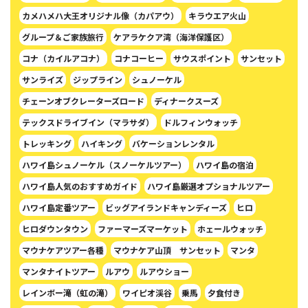
カメハメハ大王オリジナル像（カパアウ）
キラウエア火山
グループ＆ご家族旅行
ケアラケクア湾（海洋保護区）
コナ（カイルアコナ）
コナコーヒー
サウスポイント
サンセット
サンライズ
ジップライン
シュノーケル
チェーンオブクレーターズロード
ディナークスーズ
テックスドライブイン（マラサダ）
ドルフィンウォッチ
トレッキング
ハイキング
バケーションレンタル
ハワイ島シュノーケル（スノーケルツアー）
ハワイ島の宿泊
ハワイ島人気のおすすめガイド
ハワイ島厳選オプショナルツアー
ハワイ島定番ツアー
ビッグアイランドキャンディーズ
ヒロ
ヒロダウンタウン
ファーマーズマーケット
ホェールウォッチ
マウナケアツアー各種
マウナケア山頂 サンセット
マンタ
マンタナイトツアー
ルアウ
ルアウショー
レインボー滝（虹の滝）
ワイピオ渓谷
乗馬
夕食付き